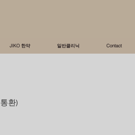
JIKO 한약
일반클리닉
Contact
지통환)