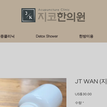
통증클리닉
Detox Shower
한방미용
JT WAN (
US$30.00
가
격
수량
*