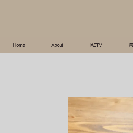
Home
About
IASTM