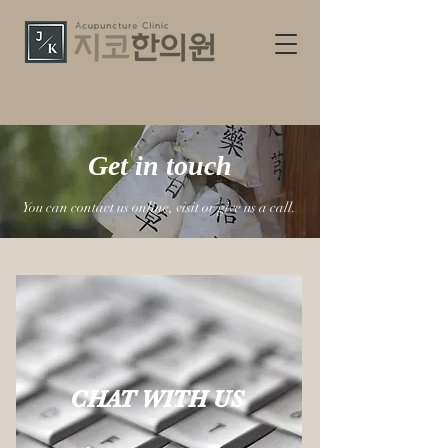
Get in touch
You can contact us online, visit or give us a call.
CHAT WITH US